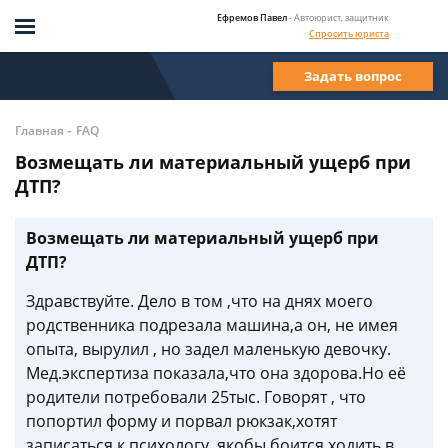
Ефремов Павел
- Автоюрист, защитник
Спросить юриста
Задать вопрос
-
Главная
FAQ
Возмещать ли материальный ущерб при
ДТП?
Возмещать ли материальный ущерб при
ДТП?
Здравствуйте. Дело в том ,что на днях моего
родственника подрезала машина,а он, не имея
опыта, вырулил , но задел маленькую девочку.
Мед.экспертиза показала,что она здорова.Но её
родители потребовали 25тыс. Говорят , что
попортил форму и порвал рюкзак,хотят
записаться к психологу, якобы боится ходить в