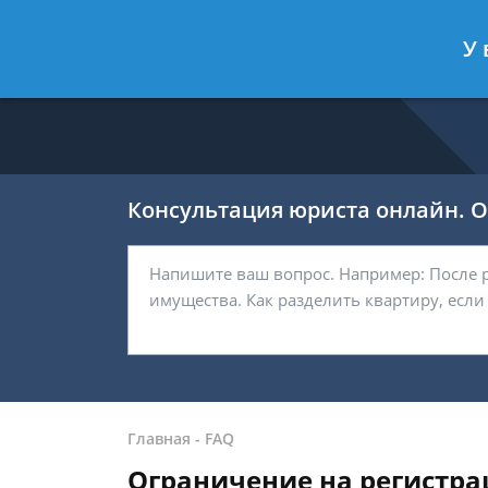
Ефремов Павел
- Автоюрист, защи
У 
Спросить юриста
Консультация юриста онлайн. От
Главная
-
FAQ
Ограничение на регистра