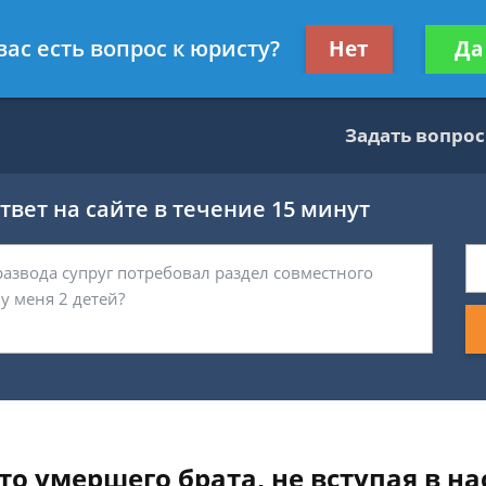
тник
Получите консул
вас есть вопрос к юристу?
Нет
Да
бес
Задать вопрос
вет на сайте в течение 15 минут
вто умершего брата, не вступая в н