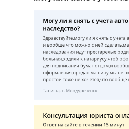
Могу ли я снять с учета авт
наследство?
Здравствуйте.могу ли я снять с учета
и вообще что можно с ней сделать.ма
наследования идут престарелые роди
больная,ходили к натариусу,чтоб оф
для подписания бумаг отцом,и вообще
оформления,продав машину мы не оку
простой тоже не хочется,что вообще 
Татьяна, г. Междуреченск
Консультация юриста онл
Ответ на сайте в течении 15 минут