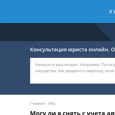
Ефремов Павел
- Автоюрист, защи
У 
Спросить юриста
Консультация юриста онлайн. От
Главная
-
FAQ
Могу ли я снять с учета а