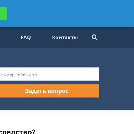
ьтацию
Задать вопрос
платно
FAQ
Контакты
Задать вопрос
аследство?