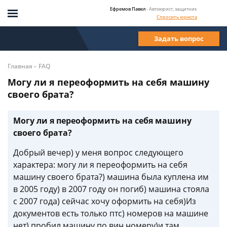
Ефремов Павел
- Автоюрист, защитник
Спросить юриста
Задать вопрос
-
Главная
FAQ
Могу ли я переоформить на себя машину
своего брата?
Могу ли я переоформить на себя машину
своего брата?
Добрый вечер) у меня вопрос следующего
характера: могу ли я переоформить на себя
машину своего брата?) машина была куплена им
в 2005 году) в 2007 году он погиб) машина стояла
с 2007 года) сейчас хочу оформить на себя)Из
документов есть только птс) номеров на машине
нет) пробил машину по вин номеру)и там