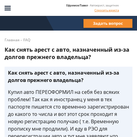
Ефремов Павел
- Автоюрист, защитник
Спросить юриста
Задать вопрос
-
Главная
FAQ
Как снять арест с авто, назначенный из-за
долгов прежнего владельца?
Как снять арест с авто, назначенный из-за
долгов прежнего владельца?
Купил авто ПЕРЕОФОРМИЛ на себя без всяких
проблем! Так как я иностранец у меня в тех
паспорте пишется сто временно зарегистрирован
до какого то числа и вот этот срок проходит я
новую регистрацию получаю ( т.е. Временную
прописку мне продлили). И еду в РЭО для
перерегистрации авто и тут мне заявляют что