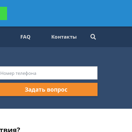
ьтацию
Задать вопрос
платно
FAQ
Контакты
Задать вопрос
твия?