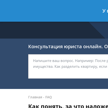
Ефремов Павел
- Автоюрист, защи
У 
Спросить юриста
Консультация юриста онлайн. От
Главная
-
FAQ
Как понять, за что налож