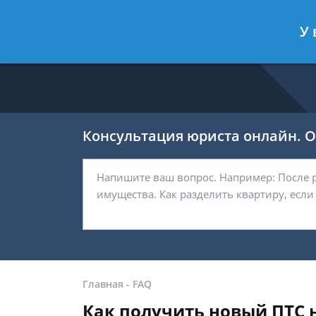
Ефремов Павел
- Автоюрист, защи
У 
Спросить юриста
Консультация юриста онлайн. От
Главная
-
FAQ
Как получить новый ПТС н