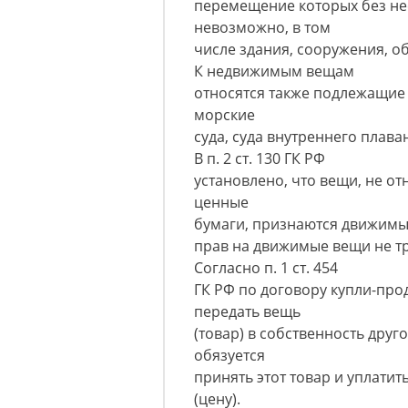
перемещение которых без н
невозможно, в том
числе здания, сооружения, о
К недвижимым вещам
относятся также подлежащие
морские
суда, суда внутреннего плава
В п. 2 ст. 130 ГК РФ
установлено, что вещи, не о
ценные
бумаги, признаются движимы
прав на движимые вещи не тре
Согласно п. 1 ст. 454
ГК РФ по договору купли-про
передать вещь
(товар) в собственность друг
обязуется
принять этот товар и уплати
(цену).