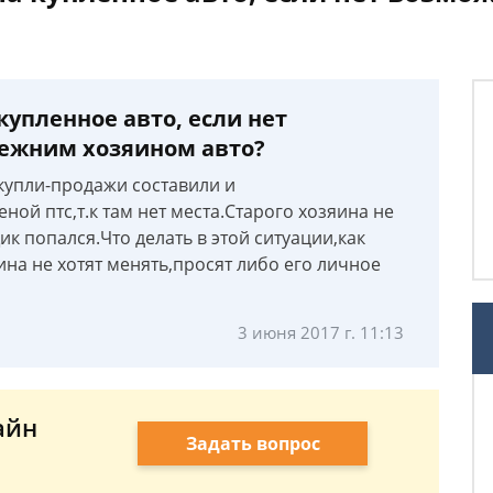
купленное авто, если нет
режним хозяином авто?
купли-продажи составили и
ой птс,т.к там нет места.Старого хозяина не
к попался.Что делать в этой ситуации,как
ина не хотят менять,просят либо его личное
3 июня 2017 г. 11:13
айн
Задать вопрос