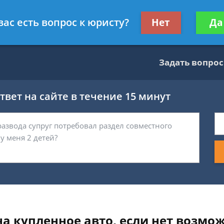
тник
Получите консул
вас есть вопрос к юристу?
Нет
Да
бес
Задать вопрос
вет на сайте в течение 15 минут
а купленное авто, если нет возмож