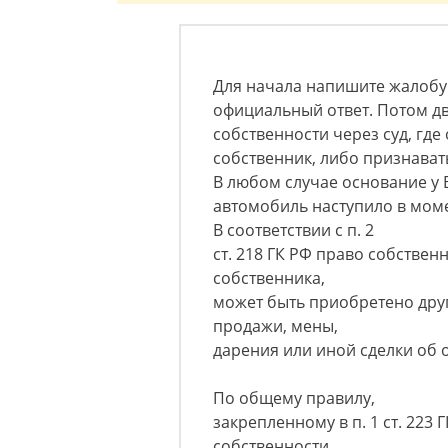
Для начала напишите жалобу
официальный ответ. Потом дв
собственности через суд, гд
собственник, либо признават
В любом случае основание у В
автомобиль наступило в мом
В соответствии с п. 2
ст. 218 ГК РФ право собствен
собственника,
может быть приобретено дру
продажи, мены,
дарения или иной сделки об 
По общему правилу,
закрепленному в п. 1 ст. 223
собственности