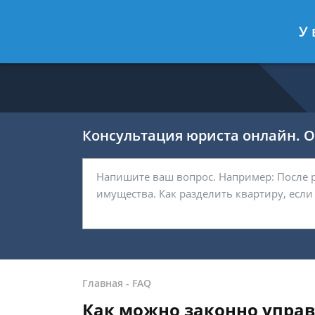
Ефремов Павел
- Автоюрист, защи
У 
Спросить юриста
Консультация юриста онлайн. От
Главная
-
FAQ
Как можно законно управл