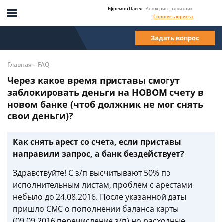
Ефремов Павел
- Автоюрист, защитник
Спросить юриста
Задать вопрос
-
Главная
FAQ
Через какое время приставы смогут
заблокировать деньги на НОВОМ счету в
новом банке (чтоб должник не мог снять
свои деньги)?
Как снять арест со счета, если приставы
направили запрос, а банк бездействует?
Здравствуйте! С з/п высчитывают 50% по
исполнительным листам, проблем с арестами
небыло до 24.08.2016. После указанной даты
пришло СМС о пополнении баланса карты
(09.09.2016 перечисление з/п) но расходные