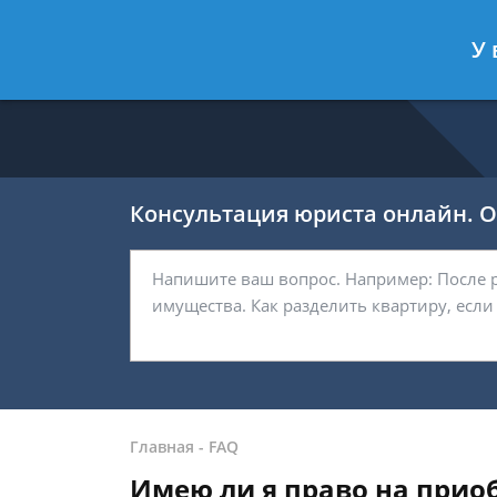
Ефремов Павел
- Автоюрист, защи
У 
Спросить юриста
Консультация юриста онлайн. От
Главная
-
FAQ
Имею ли я право на прио