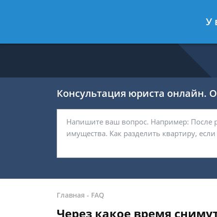
Ефремов Павел
- Автоюрист, защи
У 
Спросить юриста
Консультация юриста онлайн. От
Главная
-
FAQ
Через какое время снимут